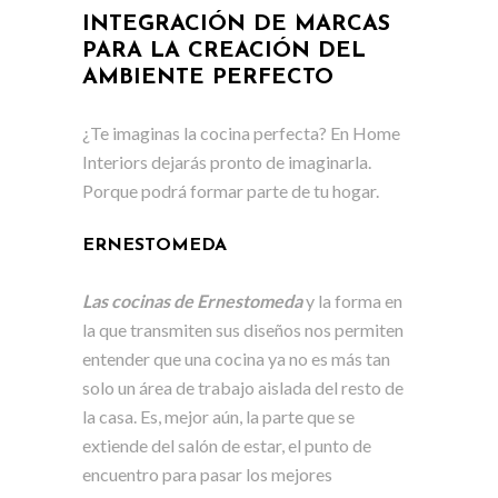
INTEGRACIÓN DE MARCAS
PARA LA CREACIÓN DEL
AMBIENTE PERFECTO
¿Te imaginas la cocina perfecta? En Home
Interiors dejarás pronto de imaginarla.
Porque podrá formar parte de tu hogar.
ERNESTOMEDA
Las cocinas de Ernestomeda
y la forma en
la que transmiten sus diseños nos permiten
entender que una cocina ya no es más tan
solo un área de trabajo aislada del resto de
la casa. Es, mejor aún, la parte que se
extiende del salón de estar, el punto de
encuentro para pasar los mejores