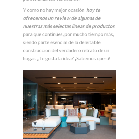
Y como no hay mejor ocasión,
hoy te
ofrecemos un review de algunas de
nuestras más selectas líneas de productos
para que continúes, por mucho tiempo más,
siendo parte esencial de la deleitable
construcción del verdadero retrato de un
hogar. ¿Te gusta la idea? ¡Sabemos que sí!