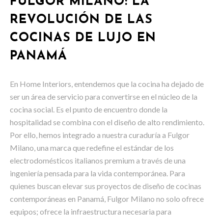
FULGOR MILANO: LA
REVOLUCIÓN DE LAS
COCINAS DE LUJO EN
PANAMÁ
En Home Interiors, entendemos que la cocina ha dejado de
ser un área de servicio para convertirse en el núcleo de la
cocina social. Es el punto de encuentro donde la
hospitalidad se combina con el diseño de alto rendimiento.
Por ello, hemos integrado a nuestra curaduría a Fulgor
Milano, una marca que redefine el estándar de los
electrodomésticos italianos premium a través de una
ingeniería pensada para la vida contemporánea. Para
quienes buscan elevar sus proyectos de diseño de cocinas
contemporáneas en Panamá, Fulgor Milano no solo ofrece
equipos; ofrece la infraestructura necesaria para