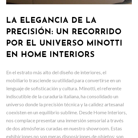
LA ELEGANCIA DE LA
PRECISIÓN: UN RECORRIDO
POR EL UNIVERSO MINOTTI
EN HOME INTERIORS
En el estrato más alto del diseño de interiores, el
mobiliario trasciende su utilidad para convertirse en un
lenguaje de sofisticación y cultura. Minotti, el referente
indiscutible de la curaduría italiana, ha consolidado un
universo donde la precisión técnica y la calidez artesanal
coexisten en un equilibrio sublime. Desde Home Interiors,
nos complace presentar una inmersión sensorial a través
de dos atmósferas curadas en nuestro showroom. Estas
exhibiciones no son meras disposiciones de objetos; son