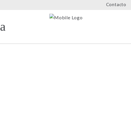
Contacto
mayo 6, 2026
SALONE DEL MOBILE 2026: EL
MANIFIESTO DEL LUJO GLOBAL