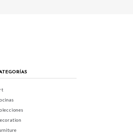
ATEGORÍAS
rt
ocinas
olecciones
ecoration
urniture