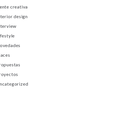
ente creativa
nterior design
nterview
ifestyle
ovedades
laces
ropuestas
royectos
ncategorized