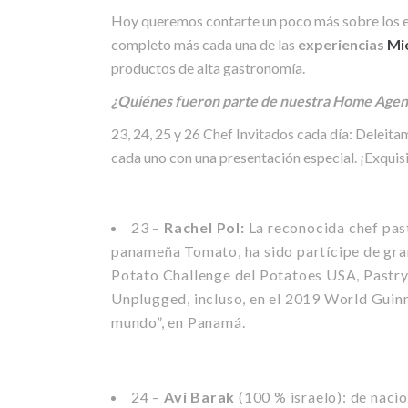
Hoy queremos contarte un poco más sobre los ev
completo más cada una de las
experiencias
Mi
productos de alta gastronomía.
¿Quiénes fueron parte de nuestra Home Age
23, 24, 25 y 26 Chef Invitados cada día: Deleita
cada uno con una presentación especial. ¡Exquisi
23 –
Rachel Pol:
La reconocida chef past
panameña Tomato, ha sido partícipe de gran
Potato Challenge del Potatoes USA, Pastr
Unplugged, incluso, en el 2019 World Guin
mundo”, en Panamá.
24 –
Avi Barak
(100 % israelo): de nacio