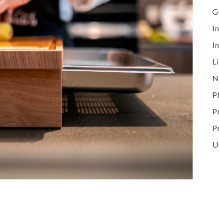
G
I
I
L
N
P
P
P
U