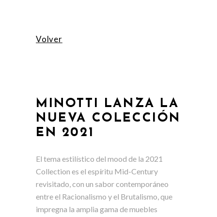
Volver
MINOTTI LANZA LA
NUEVA COLECCIÓN
EN 2021
El tema estilístico del mood de la 2021
Collection es el espíritu Mid-Century
revisitado, con un sabor contemporáneo
entre el Racionalismo y el Brutalismo, que
impregna la amplia gama de muebles