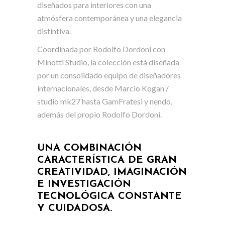
diseñados para interiores con una
atmósfera contemporánea y una elegancia
distintiva.
Coordinada por Rodolfo Dordoni con
Minotti Studio, la colección está diseñada
por un consolidado equipo de diseñadores
internacionales, desde Marcio Kogan /
studio mk27 hasta GamFratesi y nendo,
además del propio Rodolfo Dordoni.
UNA COMBINACIÓN
CARACTERÍSTICA DE GRAN
CREATIVIDAD, IMAGINACIÓN
E INVESTIGACIÓN
TECNOLÓGICA CONSTANTE
Y CUIDADOSA.