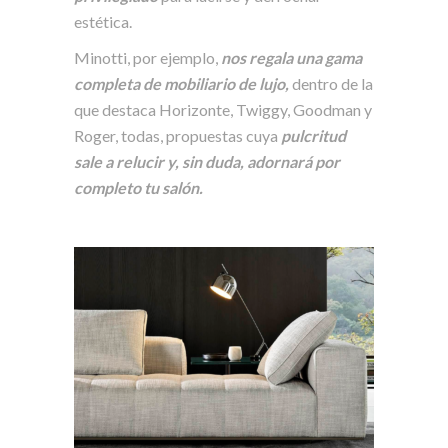
estética.
Minotti, por ejemplo,
nos regala una gama
completa de mobiliario de lujo,
dentro de la
que destaca Horizonte, Twiggy, Goodman y
Roger, todas, propuestas cuya
pulcritud
sale a relucir y, sin duda, adornará por
completo tu salón.