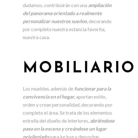
dudamos, contribuirán con una
ampliación
del panorama orientado a realmente
personalizar nuestros sueños
, decorando
por completo nuestra estancia favorita,
nuestra casa.
MOBILIARIO
Los muebles, además de
funcionar para la
convivencia en el hogar,
aportan estilo,
orden y crean personalidad, decorando por
completo el área. Se trata de los elementos
estrella del diseño de interiores,
abriéndose
paso en la escena y creándose un lugar
privilegiado
para lucirse y derrochar