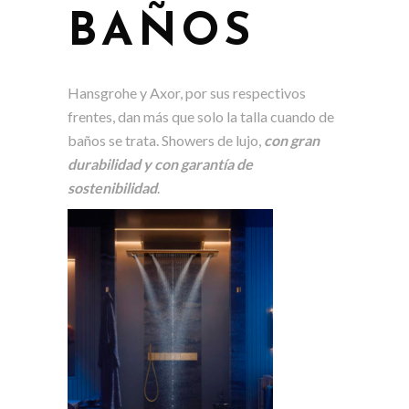
BAÑOS
Hansgrohe y Axor, por sus respectivos
frentes, dan más que solo la talla cuando de
baños se trata. Showers de lujo,
con gran
durabilidad y con garantía de
sostenibilidad
.