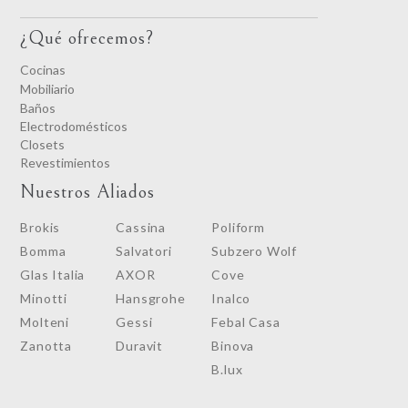
¿Qué ofrecemos?
Cocinas
Mobiliario
Baños
Electrodomésticos
Closets
Revestimientos
Nuestros Aliados
Brokis
Cassina
Poliform
Bomma
Salvatori
Subzero Wolf
Glas Italia
AXOR
Cove
Minotti
Hansgrohe
Inalco
Molteni
Gessi
Febal Casa
Zanotta
Duravit
Binova
B.lux