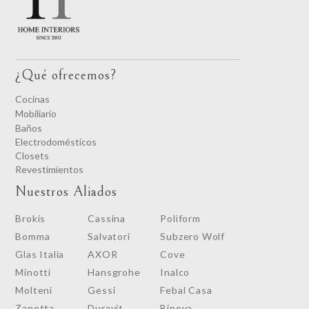
¿Qué ofrecemos?
Cocinas
Mobiliario
Baños
Electrodomésticos
Closets
Revestimientos
Nuestros Aliados
Brokis
Cassina
Poliform
Bomma
Salvatori
Subzero Wolf
Glas Italia
AXOR
Cove
Minotti
Hansgrohe
Inalco
Molteni
Gessi
Febal Casa
Zanotta
Duravit
Binova