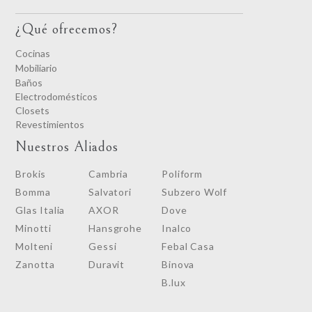
¿Qué ofrecemos?
Cocinas
Mobiliario
Baños
Electrodomésticos
Closets
Revestimientos
Nuestros Aliados
Brokis
Cambria
Poliform
Bomma
Salvatori
Subzero Wolf
Glas Italia
AXOR
Dove
Minotti
Hansgrohe
Inalco
Molteni
Gessi
Febal Casa
Zanotta
Duravit
Binova
B.lux