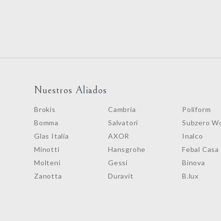
Nuestros Aliados
Brokis
Cambria
Poliform
Bomma
Salvatori
Subzero Wo
Glas Italia
AXOR
Inalco
Minotti
Hansgrohe
Febal Casa
Molteni
Gessi
Binova
Zanotta
Duravit
B.lux