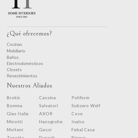
¿Qué ofrecemos?
Cocinas
Mobiliario
Baños
Electrodomésticos
Closets
Revestimientos
Nuestros Aliados
Brokis
Cassina
Poliform
Bomma
Salvatori
Subzero Wolf
Glas Italia
AXOR
Cove
Minotti
Hansgrohe
Inalco
Molteni
Gessi
Febal Casa
Zanotta
Duravit
Binova