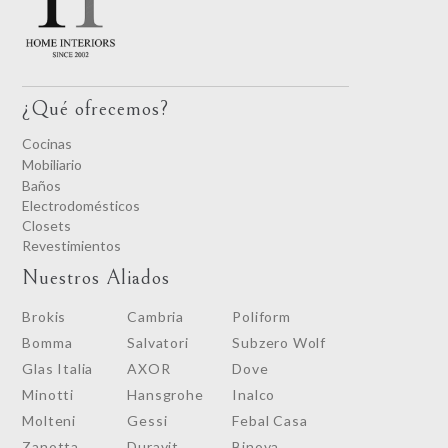
¿Qué ofrecemos?
Cocinas
Mobiliario
Baños
Electrodomésticos
Closets
Revestimientos
Nuestros Aliados
Brokis
Cambria
Poliform
Bomma
Salvatori
Subzero Wolf
Glas Italia
AXOR
Dove
Minotti
Hansgrohe
Inalco
Molteni
Gessi
Febal Casa
Zanotta
Duravit
Binova