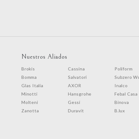
Nuestros Aliados
Brokis
Cassina
Poliform
Bomma
Salvatori
Subzero Wo
Glas Italia
AXOR
Inalco
Minotti
Hansgrohe
Febal Casa
Molteni
Gessi
Binova
Zanotta
Duravit
B.lux