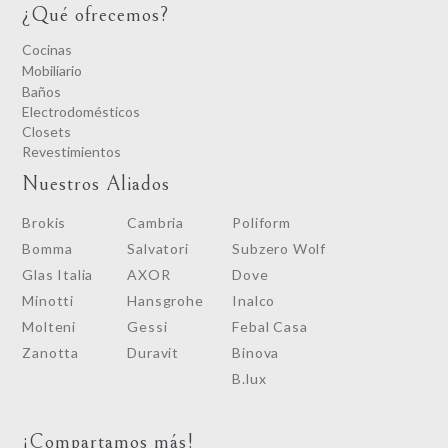
¿Qué ofrecemos?
Cocinas
Mobiliario
Baños
Electrodomésticos
Closets
Revestimientos
Nuestros Aliados
Brokis
Cambria
Poliform
Bomma
Salvatori
Subzero Wolf
Glas Italia
AXOR
Dove
Minotti
Hansgrohe
Inalco
Molteni
Gessi
Febal Casa
Zanotta
Duravit
Binova
B.lux
¡Compartamos más!