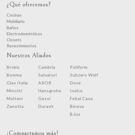
¿Qué ofrecemos?
Cocinas
Mobiliario
Baños
Electrodomésticos
Closets
Revestimientos
Nuestros Aliados
Brokis
Cambria
Poliform
Bomma
Salvatori
Subzero Wolf
Glas Italia
AXOR
Dove
Minotti
Hansgrohe
Inalco
Molteni
Gessi
Febal Casa
Zanotta
Duravit
Binova
B.lux
¡Compartamos más!