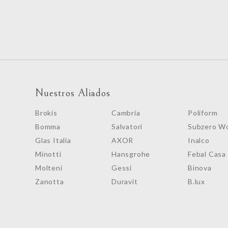
Nuestros Aliados
Brokis
Cambria
Poliform
Bomma
Salvatori
Subzero Wo
Glas Italia
AXOR
Inalco
Minotti
Hansgrohe
Febal Casa
Molteni
Gessi
Binova
Zanotta
Duravit
B.lux