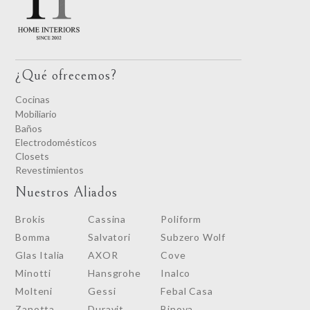
¿Qué ofrecemos?
Cocinas
Mobiliario
Baños
Electrodomésticos
Closets
Revestimientos
Nuestros Aliados
Brokis
Cassina
Poliform
Bomma
Salvatori
Subzero Wolf
Glas Italia
AXOR
Cove
Minotti
Hansgrohe
Inalco
Molteni
Gessi
Febal Casa
Zanotta
Duravit
Binova