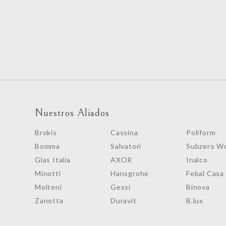
Nuestros Aliados
Brokis
Cassina
Poliform
Bomma
Salvatori
Subzero Wo
Glas Italia
AXOR
Inalco
Minotti
Hansgrohe
Febal Casa
Molteni
Gessi
Binova
Zanotta
Duravit
B.lux