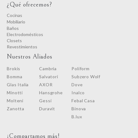
¿Qué ofrecemos?
Cocinas
Mobiliario
Baños
Electrodomésticos
Closets
Revestimientos
Nuestros Aliados
Brokis
Cambria
Poliform
Bomma
Salvatori
Subzero Wolf
Glas Italia
AXOR
Dove
Minotti
Hansgrohe
Inalco
Molteni
Gessi
Febal Casa
Zanotta
Duravit
Binova
B.lux
¡Compartamos más!