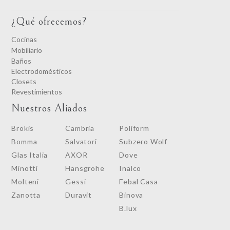
¿Qué ofrecemos?
Cocinas
Mobiliario
Baños
Electrodomésticos
Closets
Revestimientos
Nuestros Aliados
Brokis
Cambria
Poliform
Bomma
Salvatori
Subzero Wolf
Glas Italia
AXOR
Dove
Minotti
Hansgrohe
Inalco
Molteni
Gessi
Febal Casa
Zanotta
Duravit
Binova
B.lux