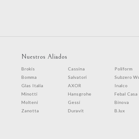
Nuestros Aliados
Brokis
Cassina
Poliform
Bomma
Salvatori
Subzero Wo
Glas Italia
AXOR
Inalco
Minotti
Hansgrohe
Febal Casa
Molteni
Gessi
Binova
Zanotta
Duravit
B.lux