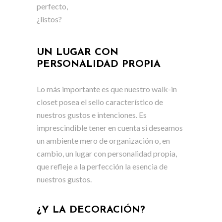
perfecto,
¿listos?
UN LUGAR CON
PERSONALIDAD PROPIA
Lo más importante es que nuestro walk-in
closet posea el sello característico de
nuestros gustos e intenciones. Es
imprescindible tener en cuenta si deseamos
un ambiente mero de organización o, en
cambio, un lugar con personalidad propia,
que refleje a la perfección la esencia de
nuestros gustos.
¿Y LA DECORACIÓN?