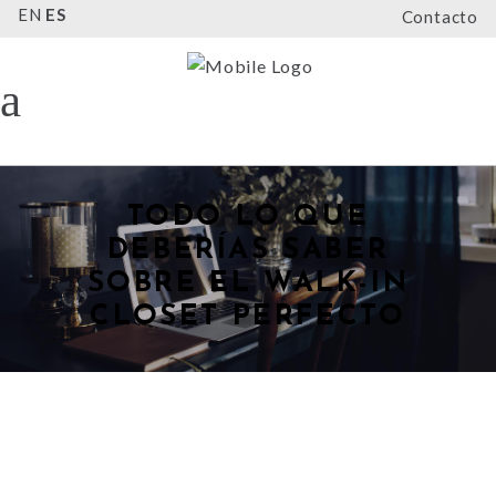
EN
ES
Contacto
TODO LO QUE
DEBERÍAS SABER
SOBRE EL WALK-IN
CLOSET PERFECTO