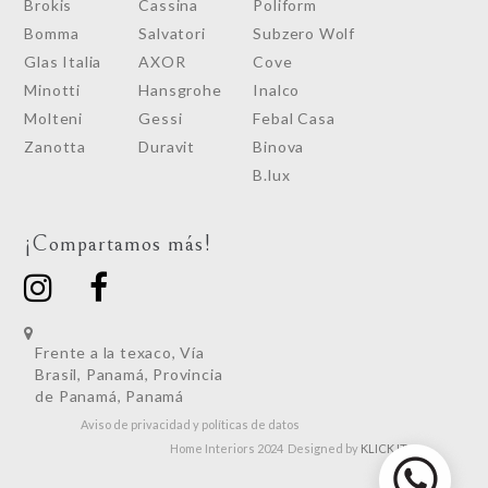
Brokis
Cassina
Poliform
Bomma
Salvatori
Subzero Wolf
Glas Italia
AXOR
Cove
Minotti
Hansgrohe
Inalco
Molteni
Gessi
Febal Casa
Zanotta
Duravit
Binova
B.lux
¡Compartamos más!
Frente a la texaco, Vía
Brasil, Panamá, Provincia
de Panamá, Panamá
Aviso de privacidad y políticas de datos
Home Interiors 2024 Designed by
KLICK IT